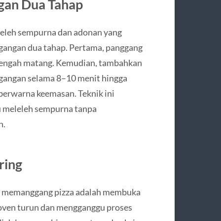
gan Dua Tahap
leleh sempurna dan adonan yang
gangan dua tahap. Pertama, panggang
etengah matang. Kemudian, tambahkan
ggangan selama 8–10 menit hingga
berwarna keemasan. Teknik ini
 meleleh sempurna tanpa
n.
ring
aat memanggang pizza adalah membuka
u oven turun dan mengganggu proses